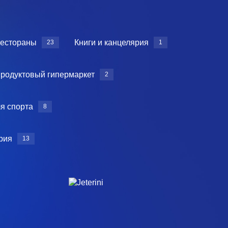
рестораны
Книги и канцелярия
23
1
родуктовый гипермаркет
2
я спорта
8
рия
13