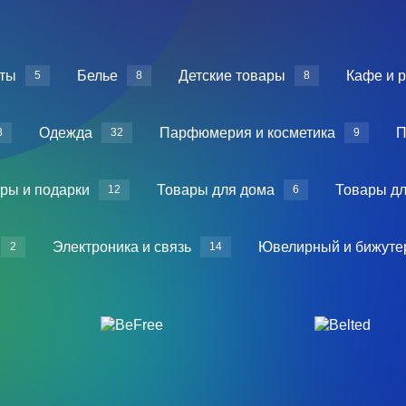
ты
Белье
Детские товары
Кафе и 
5
8
8
Одежда
Парфюмерия и косметика
П
8
32
9
ры и подарки
Товары для дома
Товары дл
12
6
Электроника и связь
Ювелирный и бижуте
2
14