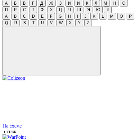
А
Б
В
Г
Д
Ж
З
И
Й
К
Л
М
Н
О
П
Р
С
Т
Ф
Х
Ц
Ч
Ш
Э
Ю
Я
A
B
C
D
E
F
G
H
I
J
K
L
M
O
P
Q
R
S
T
U
V
W
X
Y
Z
На схеме
5 этаж