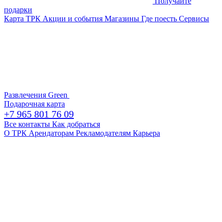
Получайте
подарки
Карта ТРК
Акции и события
Магазины
Где поесть
Сервисы
Развлечения
Green
Подарочная карта
+7 965 801 76 09
Все контакты
Как добраться
О ТРК
Арендаторам
Рекламодателям
Карьера