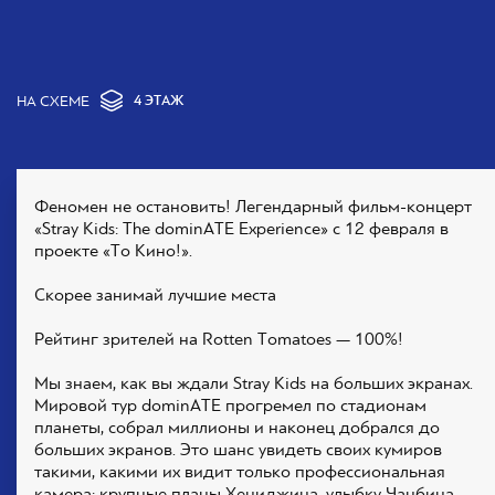
НА СХЕМЕ
4 ЭТАЖ
Феномен не остановить! Легендарный фильм-концерт
«Stray Kids: The dominATE Experience» с 12 февраля в
проекте «То Кино!».
Скорее занимай лучшие места
Рейтинг зрителей на Rotten Tomatoes — 100%!
Мы знаем, как вы ждали Stray Kids на больших экранах.
Мировой тур dominATE прогремел по стадионам
планеты, собрал миллионы и наконец добрался до
больших экранов. Это шанс увидеть своих кумиров
такими, какими их видит только профессиональная
камера: крупные планы Хениджина, улыбку Чанбина,