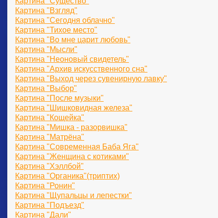
Картина "Существо"
Картина "Взгляд"
Картина "Сегодня облачно"
Картина "Тихое место"
Картина "Во мне царит любовь"
Картина "Мысли"
Картина "Неоновый свидетель"
Картина "Архив искусственного сна"
Картина "Выход через сувенирную лавку"
Картина "Выбор"
Картина "После музыки"
Картина "Шишковидная железа"
Картина "Кощейка"
Картина "Мишка - разорвишка"
Картина "Матрёна"
Картина "Современная Баба Яга"
Картина "Женщина с котиками"
Картина "Хэллбой"
Картина "Органика"(триптих)
Картина "Ронин"
Картина "Щупальцы и лепестки"
Картина "Подъезд"
Картина "Дали"