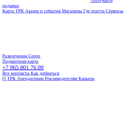
Получайте
подарки
Карта ТРК
Акции и события
Магазины
Где поесть
Сервисы
Развлечения
Green
Подарочная карта
+7 965 801 76 09
Все контакты
Как добраться
О ТРК
Арендаторам
Рекламодателям
Карьера