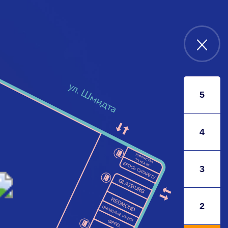
5
4
ХИМЧИСТКА
“РЕНЗАЧИ”
БРОСЬ СИГАРЕТУ
3
GLAZBURG
REDMOND
2
ОЧУМЕЛЫЕ РУЧКИ
GIPFEL