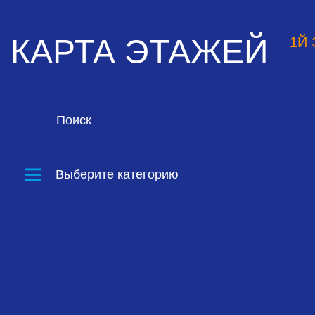
КАРТА ЭТАЖЕЙ
1
Й
Выберите категорию